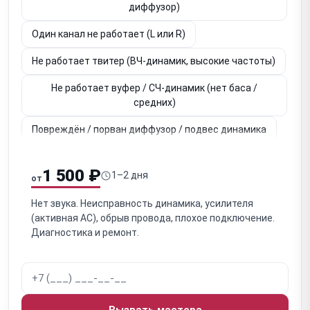
диффузор)
Один канал не работает (L или R)
Не работает твитер (ВЧ-динамик, высокие частоты)
Не работает вуфер / СЧ-динамик (нет баса /
средних)
Повреждён / порван диффузор / подвес динамика
Неисправен кроссовер / разделительный фильтр
(пассивные)
1 500 ₽
1–2 дня
от
Окисление / обрыв клемм / внутренней проводки
Нет звука. Неисправность динамика, усилителя
(пассивные)
(активная АС), обрыв провода, плохое подключение.
Диагностика и ремонт.
Акустическая утечка / щели в корпусе (влияет на
звук)
Засорён / заткнут фазоинвертор / порт (ухудшение
баса)
Вызвать мастера