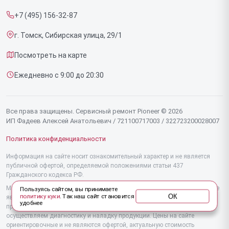
Прайс-лист
Напольных пылесосов
+7 (495) 156-32-87
Срочный ремонт
Эффекторов
г. Томск, Сибирская улица, 29/1
Доставка и способы оплаты
Фенов
Посмотреть на карте
Диагностика
Утюгов
Ежедневно с 9:00 до 20:30
Контакты
Увлажнителей воздуха
Стайлеров
Все права защищены. Сервисный ремонт Pioneer © 2026
ИП Фадеев Алексей Анатольевич / 721100717003 / 322723200028007
Секвенсоров
Политика конфиденциальности
Отпаривателей
Информация на сайте носит ознакомительный характер и не является
публичной офертой, определяемой положениями статьи 437
Наушников
Гражданского кодекса РФ.
Микшерных пультов
Мы специализируемся на обслуживании и ремонте техники Pioneer, но не
Пользуясь сайтом, вы принимаете
ОК
политику куки
. Так наш сайт становится
являемся их официальным представителем. Предоставляем
удобнее
Вертикальных пылесосов
профессиональные услуги после истечения гарантии, а также
осуществляем диагностику и наладку продукции. Цены на сайте
ориентировочные и не являются офертой, актуальную стоимость
Микроволновых печей