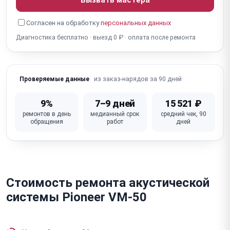
Для активных: не включается / нет питания
Согласен на обработку
персональных данных
Для активных: перегрев / отключается (усилитель)
Диагностика бесплатно · выезд 0 ₽ · оплата после ремонта
Для активных: фон / шум 50 Гц (усилитель, земля)
Для активных: не работают разъёмы (XLR, RCA,
из заказ-нарядов за 90 дней
Проверяемые данные
Jack)
Для активных: не работают кнопки / регуляторы
9%
7–9 дней
15 521 ₽
(громкость, EQ)
ремонтов в день
медианный срок
средний чек, 90
обращения
работ
дней
Для активных: неисправна плата усилителя / DSP
Стоимость ремонта акустической
системы Pioneer VM-50