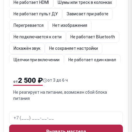
Не работает HDMI
Шумы или треск в колонках
Не работает пульт ДУ
Зависает при работе
Перегревается
Нет изображения
Не подключается к сети
Не работает Bluetooth
Искажён звук
Не сохраняет настройки
Щелчки при включении
Не работает один канал
Обрыв сигнала при работе
2 500 ₽
от 3 до 6 ч
от
Не реагирует на питание, возможен сбой блока
питания
Вызвать мастера