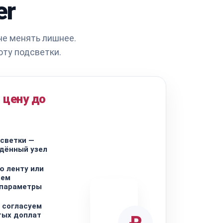
er
не менять лишнее.
ту подсветки.
 цену до
дсветки —
дённый узел
ю ленту или
аем
 параметры
 согласуем
тых доплат
₽