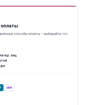
 оплаты
анённые способы оплаты — выбирайте тот,
ля юр. лиц
ртой
оды
Р
СБП