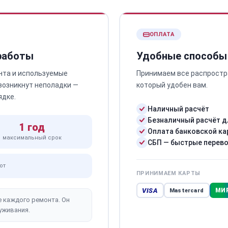
ОПЛАТА
 работы
Удобные способы
нта и используемые
Принимаем все распростр
 возникнут неполадки —
который удобен вам.
ядке.
Наличный расчёт
Безналичный расчёт д
1 год
Оплата банковской ка
максимальный срок
СБП — быстрые перев
от
ПРИНИМАЕМ КАРТЫ
VISA
МИ
Mastercard
е каждого ремонта. Он
уживания.