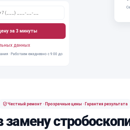
Се
ну за 3 минуты
льных данных
ания · Работаем ежедневно с 9:00 до
Честный ремонт · Прозрачные цены · Гарантия результата
в замену стробоскоп