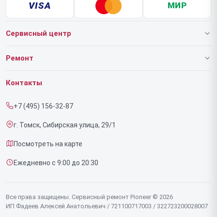
VISA
МИР
Сервисный центр
О нашем сервисе
Ремонт
Гарантия
Роботов-пылесосов
Контакты
Прайс-лист
Напольных пылесосов
+7 (495) 156-32-87
Срочный ремонт
Эффекторов
г. Томск, Сибирская улица, 29/1
Доставка и способы оплаты
Фенов
Посмотреть на карте
Диагностика
Утюгов
Ежедневно с 9:00 до 20:30
Контакты
Увлажнителей воздуха
Стайлеров
Все права защищены. Сервисный ремонт Pioneer © 2026
ИП Фадеев Алексей Анатольевич / 721100717003 / 322723200028007
Секвенсоров