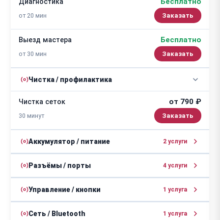
Бесплатно
Диагностика
от 20 мин
Заказать
Бесплатно
Выезд мастера
от 30 мин
Заказать
Чистка / профилактика
от 790 ₽
Чистка сеток
30 минут
Аккумулятор / питание
2 услуги
от 800 ₽
Ремонт цепи питания
Разъёмы / порты
4 услуги
от 1 часа
от 500 ₽
Ремонт разъема зарядки
Управление / кнопки
1 услуга
от 1400 ₽
Замена аккумулятора
от 1 часа
от 890 ₽
Ремонт кнопок
Сеть / Bluetooth
1 услуга
от 30 минут