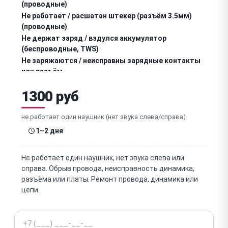
(проводные)
Не работает / расшатан штекер (разъём 3.5мм)
(проводные)
Не держат заряд / вздулся аккумулятор
(беспроводные, TWS)
Не заряжаются / неисправны зарядные контакты
или разъём
Не заряжается / неисправен зарядный кейс (TWS)
1300 руб
Не подключаются / не видны по Bluetooth /
отваливается связь
не работает один наушник (нет звука слева/справа)
Один наушник не синхронизируется / не работает
1–2 дня
(TWS)
Не работает / тихий микрофон (гарнитура, звонки)
Не работает один наушник, нет звука слева или
справа. Обрыв провода, неисправность динамика,
Не работают кнопки / сенсорное управление
разъёма или платы. Ремонт провода, динамика или
цепи.
Не работает / слабое шумоподавление (ANC)
Телефон
Износ / порвались амбушюры (накладки)