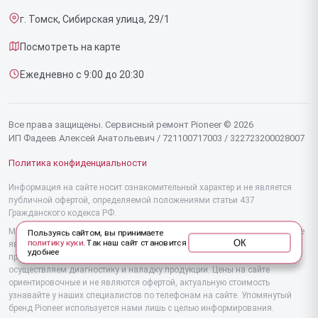
Эффекторов
г. Томск, Сибирская улица, 29/1
Доставка и способы оплаты
Фенов
Посмотреть на карте
Диагностика
Утюгов
Ежедневно с 9:00 до 20:30
Контакты
Увлажнителей воздуха
Стайлеров
Все права защищены. Сервисный ремонт Pioneer © 2026
ИП Фадеев Алексей Анатольевич / 721100717003 / 322723200028007
Секвенсоров
Политика конфиденциальности
Отпаривателей
Информация на сайте носит ознакомительный характер и не является
публичной офертой, определяемой положениями статьи 437
Наушников
Гражданского кодекса РФ.
Микшерных пультов
Мы специализируемся на обслуживании и ремонте техники Pioneer, но не
Пользуясь сайтом, вы принимаете
ОК
политику куки
. Так наш сайт становится
являемся их официальным представителем. Предоставляем
удобнее
Вертикальных пылесосов
профессиональные услуги после истечения гарантии, а также
осуществляем диагностику и наладку продукции. Цены на сайте
ориентировочные и не являются офертой, актуальную стоимость
Микроволновых печей
узнавайте у наших специалистов по телефонам на сайте. Упомянутый
бренд Pioneer используется нами лишь с целью информирования.
Гладильных станций