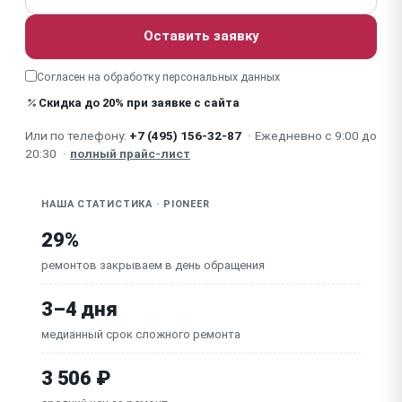
Треснуло / сломалось оголовье (дужка), шарнир
Оставить заявку
Попадание влаги / пота / окисление (TWS,
Согласен на обработку
персональных данных
спортивные)
Скидка до 20% при заявке с сайта
Посторонний шум / фон / помехи
Или по телефону:
+7 (495) 156-32-87
·
Ежедневно с 9:00 до
20:30
·
полный прайс-лист
НАША СТАТИСТИКА · PIONEER
29%
ремонтов закрываем в день обращения
3–4 дня
медианный срок сложного ремонта
3 506 ₽