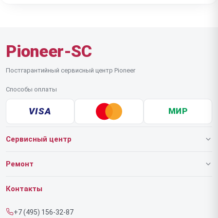
программную настройку баланса, мы проверим её
корректность перед возвратом.
Pioneer-SC
Постгарантийный сервисный центр Pioneer
Способы оплаты
VISA
МИР
Сервисный центр
О нашем сервисе
Ремонт
Гарантия
Роботов-пылесосов
Контакты
Прайс-лист
Напольных пылесосов
+7 (495) 156-32-87
Срочный ремонт